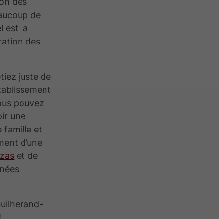
lon des
beaucoup de
l est la
ration des
tiez juste de
établissement
ous pouvez
oir une
 famille et
ment d’une
zzas
et de
rnées
Guilherand-
!