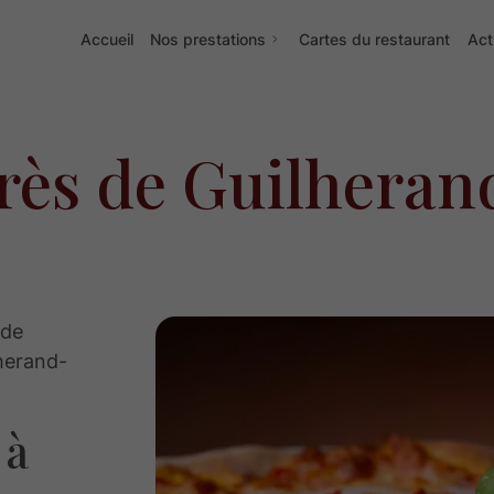
Accueil
Nos prestations
Cartes du restaurant
Act
près de Guilhera
 de
lherand-
 à