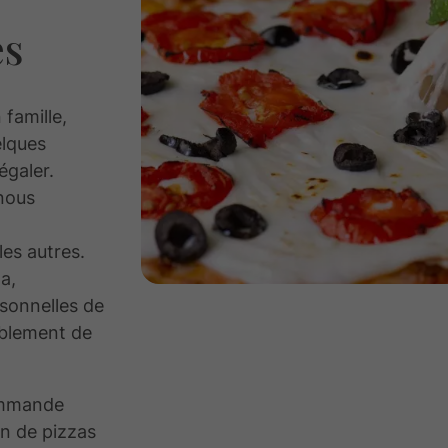
es
famille,
lques
égaler.
 nous
es autres.
a,
rsonnelles de
ablement de
ommande
on de pizzas