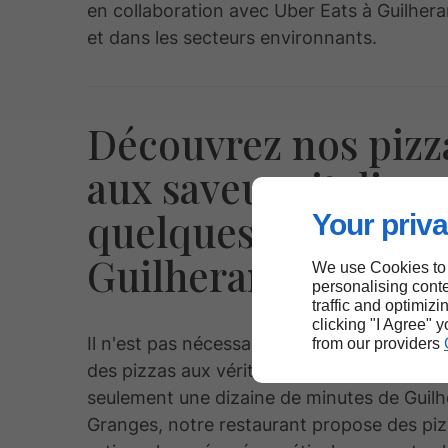
en collaboration avec Uber Eats à Guilhe
et dans les secteurs environnants.
Découvrez nos pizz
aux saveurs italien
quelques minutes 
Your priva
Guilherand-Grang
We use Cookies to
personalising conte
traffic and optimizi
clicking "I Agree" 
Il n'est pas nécessaire de partir à Naples 
from our providers
des pizzas aux véritables saveurs de l’Italie
seulement une dizaine de minutes de Guil
Granges, notre restaurant propose des pi