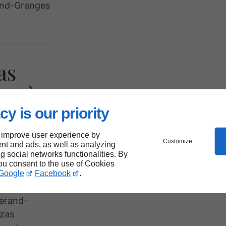
rand-Granges
as
nes à
de
cy is our priority
es
 improve user experience by
Customize
nt and ads, as well as analyzing
ng social networks functionalities. By
you consent to the use of Cookies
pour trouver
Google
Facebook
.
 ! À
herand-
zzas