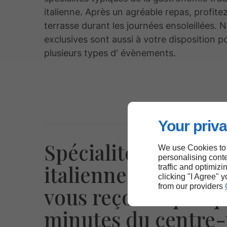
italienne. Après un agréable repas, profite
terrasse durant les journées ensoleillées. N
exclusives sont aussi à votre disposition p
plusieurs types d' évènements.
Your priva
Spécialités culinair
We use Cookies to
personalising conte
italiennes: La Strad
traffic and optimizi
clicking "I Agree" 
from our providers
vous reçoit à quelq
minutes du centre-v