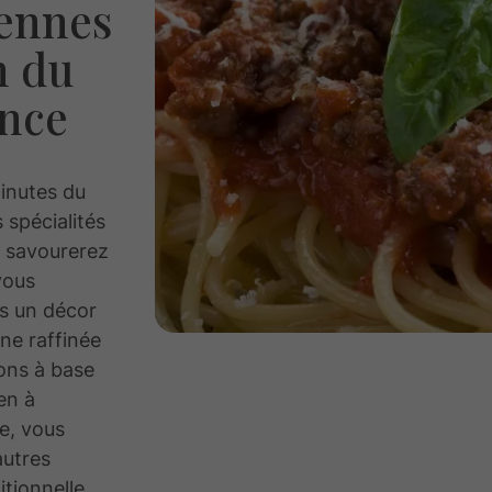
iennes
n du
ence
minutes du
 spécialités
s savourerez
vous
ns un décor
ine raffinée
ions à base
ien à
e, vous
autres
itionnelle