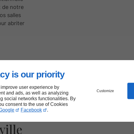
z de notre
os salles
our abriter
cy is our priority
es
 improve user experience by
Customize
nt and ads, as well as analyzing
a
ng social networks functionalities. By
you consent to the use of Cookies
Google
Facebook
.
ues
ille