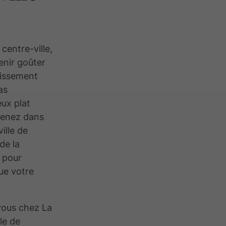
centre-ville,
enir goûter
blissement
as
eux plat
venez dans
ille de
de la
à pour
que votre
-vous chez La
le de