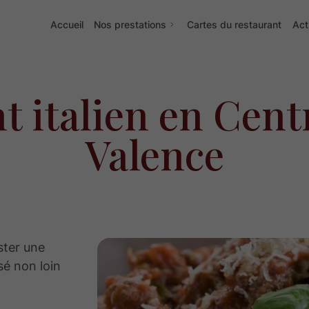
Accueil
Nos prestations
Cartes du restaurant
Act
t italien en Centr
Valence
ster une
isé non loin