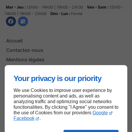
Mar - Jeu :
12h00 - 14h00 | 19h00 - 21h30
Ven - Sam :
12h00 -
14h00 | 19h00 - 22h00
Dim - Lun :
Fermé
Accueil
Contactez-nous
Mentions légales
Plan du site
Your privacy is our priority
We use Cookies to improve user experience by
Haut de page
personalising content and ads, as well as
analyzing traffic and optimizing social networks
functionalities. By clicking "I Agree" you consent to
the use of Cookies from our providers
Google
Facebook
.